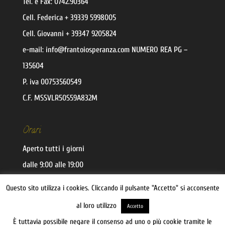
Tel. e Fax:
0742.90364
Cell.
Federica
+ 39339 5998005
Cell.
Giovanni
+ 39347 9205824
e-mail:
@ofni
moc.aznarepsoiotnarf
NUMERO REA PG –
135604
P. iva 00753560549
C.F. MSSVLR50S59A832M
Orari
Aperto tutti i giorni
dalle 9:00 alle 19:00
Questo sito utilizza i cookies. Cliccando il pulsante "Accetto" si acconsente
Recesso
al loro utilizzo
Accetto
È tuttavia possibile negare il consenso ad uno o più cookie tramite le