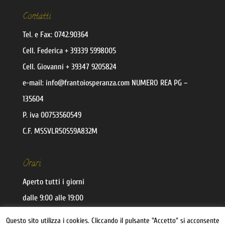
Contatti
Tel. e Fax:
0742.90364
Cell.
Federica
+ 39339 5998005
Cell.
Giovanni
+ 39347 9205824
e-mail:
@ofni
moc.aznarepsoiotnarf
NUMERO REA PG –
135604
P. iva 00753560549
C.F. MSSVLR50S59A832M
Orari
Aperto tutti i giorni
dalle 9:00 alle 19:00
Questo sito utilizza i cookies. Cliccando il pulsante "Accetto" si acconsente