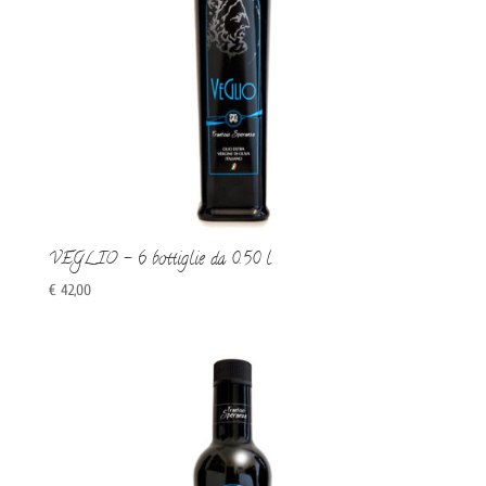
VEGLIO – 6 bottiglie da 0.50 l
€
42,00