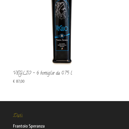
VEGLIO – 6 bottiglie da 0.75 l
€
87,00
Dati
Frantoio Speranza