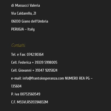
di Massucci Valeria
Via Caldarello, 21
06030 Giano dell’Umbria
PERUGIA – Italy
Contatti
Tel. e Fax:
0742.90364
Cell.
Federica
+ 39339 5998005
Cell.
Giovanni
+ 39347 9205824
e-mail:
@ofni
moc.aznarepsoiotnarf
NUMERO REA PG –
135604
P. iva 00753560549
C.F. MSSVLR50S59A832M