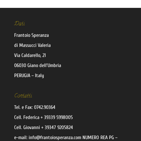
Dati
Frantoio Speranza
di Massucci Valeria
Via Caldarello, 21
06030 Giano dell’Umbria
PERUGIA – Italy
Contatti
Tel. e Fax:
0742.90364
Cell.
Federica
+ 39339 5998005
Cell.
Giovanni
+ 39347 9205824
e-mail:
@ofni
moc.aznarepsoiotnarf
NUMERO REA PG –