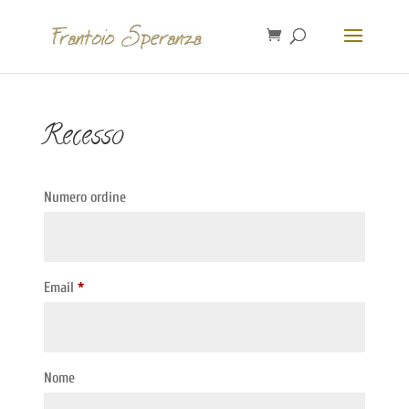
Recesso
Numero ordine
Email
*
Email
Nome
(ripetere)
*