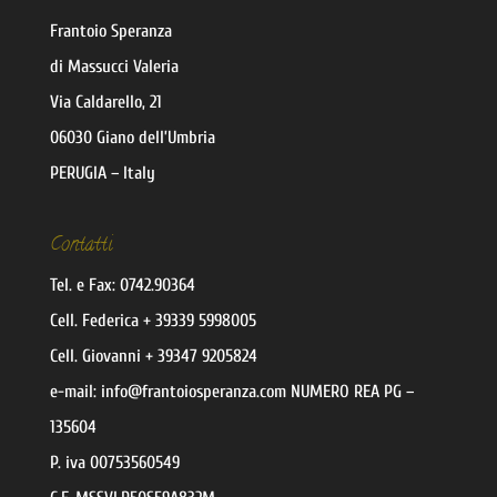
Frantoio Speranza
di Massucci Valeria
Via Caldarello, 21
06030 Giano dell’Umbria
PERUGIA – Italy
Contatti
Tel. e Fax:
0742.90364
Cell.
Federica
+ 39339 5998005
Cell.
Giovanni
+ 39347 9205824
e-mail:
@ofni
moc.aznarepsoiotnarf
NUMERO REA PG –
135604
P. iva 00753560549