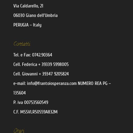
Via Caldarello, 21
06030 Giano dell’Umbria
PERUGIA – Italy
Contatti
Tel. e Fax:
0742.90364
Cell.
Federica
+ 39339 5998005
Cell.
Giovanni
+ 39347 9205824
e-mail:
@ofni
moc.aznarepsoiotnarf
NUMERO REA PG –
135604
P. iva 00753560549
C.F. MSSVLR50S59A832M
Orari