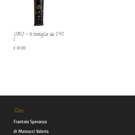
ORO – 6 bottiglie da 0.50
l
€
87,00
Dati
Frantoio Speranza
di Massucci Valeria