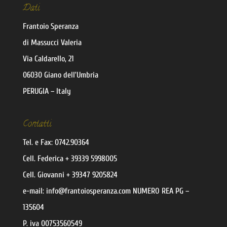
Dati
Frantoio Speranza
di Massucci Valeria
Via Caldarello, 21
06030 Giano dell’Umbria
PERUGIA – Italy
Contatti
Tel. e Fax:
0742.90364
Cell.
Federica
+ 39339 5998005
Cell.
Giovanni
+ 39347 9205824
e-mail:
@ofni
moc.aznarepsoiotnarf
NUMERO REA PG –
135604
P. iva 00753560549