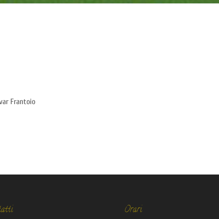
ar Frantoio
atti
Orari