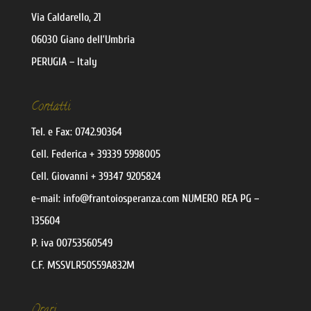
Via Caldarello, 21
06030 Giano dell’Umbria
PERUGIA – Italy
Contatti
Tel. e Fax:
0742.90364
Cell.
Federica
+ 39339 5998005
Cell.
Giovanni
+ 39347 9205824
e-mail:
@ofni
moc.aznarepsoiotnarf
NUMERO REA PG –
135604
P. iva 00753560549
C.F. MSSVLR50S59A832M